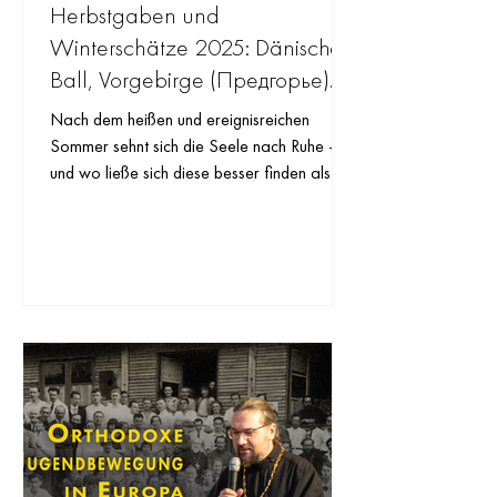
Herbstgaben und
Winterschätze 2025: Dänischer
Ball, Vorgebirge (Предгорье)
und Friedhofspflege
Nach dem heißen und ereignisreichen
Sommer sehnt sich die Seele nach Ruhe –
und wo ließe sich diese besser finden als in
gemeinsamer Arbeit?