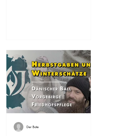
an denen Teilnehmer aus verschiedenen
Gemeinden zusammenkamen. Im
Bayerischen Wald wurde das Jubiläums-
Pfadfinderlager der Gruppe „Smolensk“
veranstaltet, im schweizerischen Leysin das
traditionelle Jugend-Skilager, und in
Ramstein fand ein Kinderlager der
Gemeinden Saarbrücken und Bad Homburg
statt. Die Lagertage waren erfüllt von
gemeinsamem Gebet, Un
Der Bote