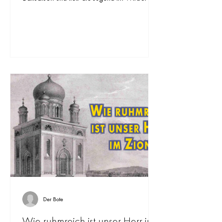
Walzers und der Rätsel des Herbstes
tanzen – daher auch der Name der
Veranstaltung: „Herbsträtsel“. Das
romantische Fest weckte Erinnerungen
daran, wie die Balltradition einst in
Deutschland ihren Anfang nahm.
Der Bote
Wie ruhmreich ist unser Herr im