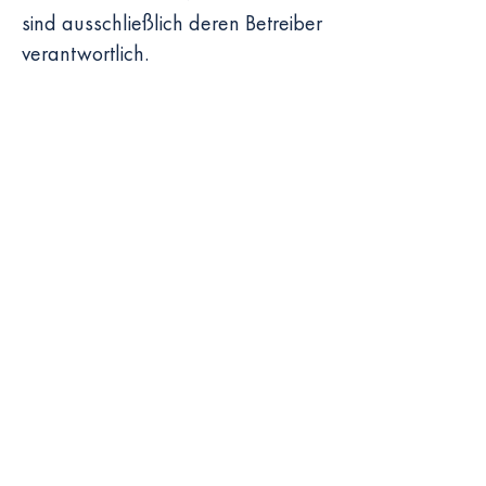
sind ausschließlich deren Betreiber
verantwortlich.
Spendenkonto:
Freundeskreis Kloster des hl. Hiob e.V.
IBAN: DE04
7002 0270 0038 9177
30
BIC: HYVEDEMMXXX
Paypal:
Abonnieren Sie unseren Newsletter
Abonnieren