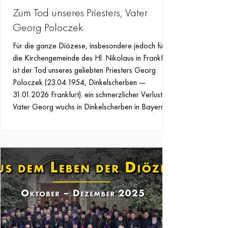
Zum Tod unseres Priesters, Vater
Georg Poloczek
Für die ganze Diözese, insbesondere jedoch für
die Kirchengemeinde des Hl. Nikolaus in Frankfurt
ist der Tod unseres geliebten Priesters Georg
Poloczek (23.04.1954, Dinkelscherben —
31.01.2026 Frankfurt). ein schmerzlicher Verlust.
Vater Georg wuchs in Dinkelscherben in Bayern in
einer großen, gläubigen katholischen Familie mit
sieben weiteren Brüdern auf. Er studierte
Gartenbau in Weihenstephan. Im Anschluss an das
Studium zog er mit seiner Familie – seiner Ehefrau
Sophie u