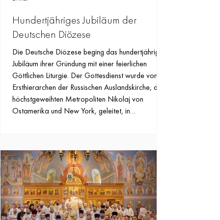
Hundertjähriges Jubiläum der
Deutschen Diözese
Die Deutsche Diözese beging das hundertjährige
Jubiläum ihrer Gründung mit einer feierlichen
Göttlichen Liturgie. Der Gottesdienst wurde vom
Ersthierarchen der Russischen Auslandskirche, dem
höchstgeweihten Metropoliten Nikolaj von
Ostamerika und New York, geleitet, in
Konzelebration mit sämtlichen Hierarchen der
Russischen Auslandskirche sowie mit Metropolit
Petar von Prespa und Pelagonien (Orthodoxe
Kirche von Ohrid), Erzbischof Tichon von Ruza,
dem Leiter der Deutschen Diö