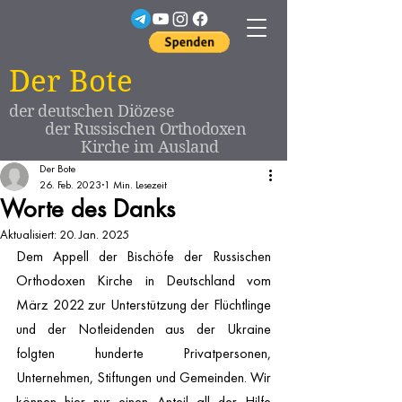
Der Bote
der deutschen Diözese
der Russischen Orthodoxen
Kirche im Ausland
Der Bote
26. Feb. 2023
1 Min. Lesezeit
Worte des Danks
Aktualisiert:
20. Jan. 2025
Dem Appell der Bischöfe der Russischen 
Orthodoxen Kirche in Deutschland vom 
März 2022 zur Unterstützung der Flüchtlinge 
und der Notleidenden aus der Ukraine 
folgten hunderte Privatpersonen, 
Unternehmen, Stiftungen und Gemeinden. Wir 
können hier nur einen Anteil all der Hilfe 