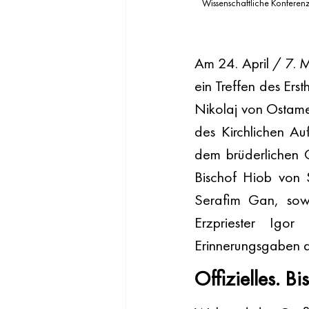
Wissenschaftliche Konferenz 
Am 24. April / 7. 
ein Treffen des Ers
Nikolaj von Ostame
des Kirchlichen Au
dem brüderlichen 
Bischof Hiob von S
Serafim Gan, sowi
Erzpriester Igo
Erinnerungsgaben a
Offizielles. B