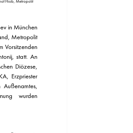
hof Hiob, Metropolit 
aev in München 
nd, Metropolit 
 Vorsitzenden 
nij, statt. An 
chen Diözese, 
, Erzpriester 
n Außenamtes, 
nung wurden 