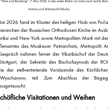
"Erbe und Berufung", 7. Mai 2026. In der ersten Reihe von links nach rechts: Bisc
Antonij und Metropolit Nikolaj.
Mai 2026 fand im Kloster des heiligen Hiob von Poč
thierarchen der Russischen Orthodoxen Kirche im Ausla
rika und New York sowie Metropoliten Mark mit dem
ßenamtes des Moskauer Patriarchats, Metropolit Anto
Gespräch nahmen ferner der Vikarbischof der Deuts
tuttgart, der Sekretär des Bischofssynods der ROKA
e der stellvertretende Vorsitzende des Kirchliche
r Wyschanow, teil. Zum Abschluss der Begeg
usgetauscht.
ischöfliche Visitationen und Weihen