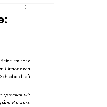
e:
 Seine Eminenz 
hen Orthodoxen 
 Schreiben hieß 
 sprechen wir 
keit Patriarch 