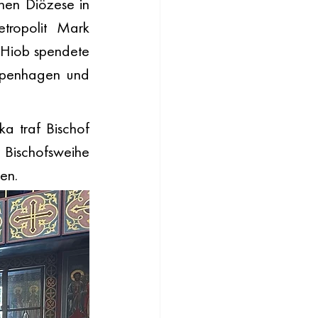
en Diözese in 
ropolit Mark 
 Hiob spendete 
openhagen und 
a traf Bischof 
Bischofsweihe 
en.