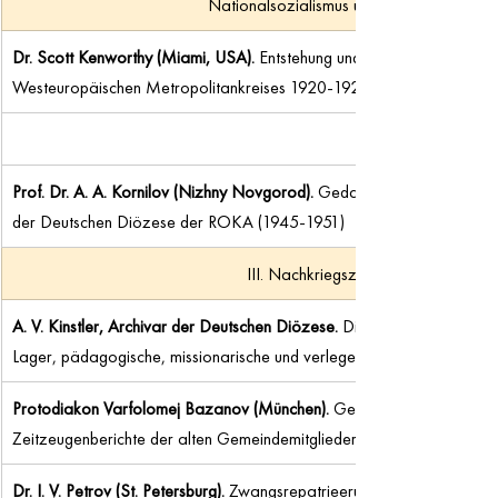
Nationalsozialismus und Zweiter Weltkrie
Dr. Scott Kenworthy (Miami, USA). 
Entstehung und Tätigkeit des Deuts
Westeuropäischen Metropolitankreises 1920-1926.
Prof. Dr. A. A. Kornilov (Nizhny Novgorod). 
Gedanken und Erwartungen
der Deutschen Diözese der ROKA (1945-1951)
III. Nachkriegszeit, Kalter Krieg (1)
A. V. Kinstler, Archivar der Deutschen Diözese. 
Die Deutsche Diözese
Lager, pädagogische, missionarische und verlegerische Tätigkeit.
Protodiakon Varfolomej Bazanov (München). 
Gemeinden der Nachkrie
Zeitzeugenberichte der alten Gemeindemitglieder.
Dr. I. V. Petrov (St. Petersburg). 
Zwangsrepatrieerung in die Sowjetuni