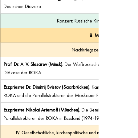
Deutschen Diözese.
Konzert: Russische Kirchenmusik der Emigr
8. Mai 2026
Nachkriegszeit, Kalter Krieg (2)
Prof. Dr. A. V. Slesarev (Minsk). 
Der Weißrussische und Ukrainische Ep
Diözese der ROKA.
Erzpriester Dr. Dimitrij Svistov (Saarbrücken). 
Kampf um die Kirchen. 
ROKA und die Parallelstrukturen des Moskauer Patriarchats von 1945
Erzpriester Nikolai Artemoff (München). 
Die Beteiligung der Deutsch
Parallelstrukturen der ROKA in Russland (1974-1994)
IV. Gesellschaftliche, kirchenpolitische und missionarische Täti