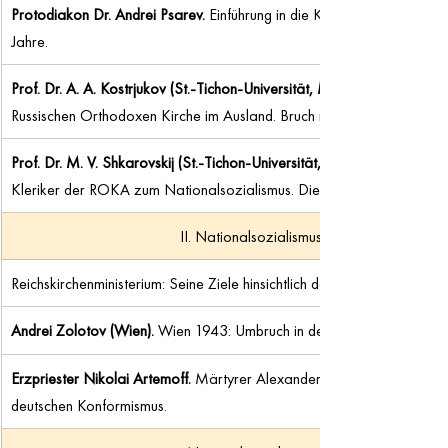
Protodiakon Dr. Andrei Psarev. 
Einführung in die Konferenz. Eine Rech
Jahre. 
Prof. Dr. A. A. Kostrjukov (St.-Tichon-Universität, Moskau). 
Russischen Orthodoxen Kirche im Ausland. Bruch mit dem Metropoliten
Prof. Dr. M. V. Shkarovskij (St.-Tichon-Universität, Moskau). 
Kleriker der ROKA zum Nationalsozialismus. Die Deutsche Diözese 
II. Nationalsozialismus und Zweiter Weltkri
Reichskirchenministerium: Seine Ziele hinsichtlich der Orthodoxie in De
Andrei Zolotov (Wien). 
Wien 1943: Umbruch in der Geschichte der Rus
Erzpriester Nikolai Artemoff. 
Märtyrer Alexander Schmorell und die "
deutschen Konformismus.