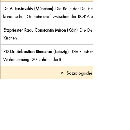
Dr. A. Fastovskiy (München). 
Die Rolle der Deutschen Diözese im Proz
kanonischen Gemeinschaft zwischen der ROKA und dem Moskauer Pa
Erzpriester Radu Constantin Miron (Köln). 
Die Deutsche Diözese und 
Kirchen.
PD Dr. Sebastian Rimestad (Leipzig)
.  Die Russische Orthodoxie in Deu
Wahrnehmung (20. Jahrhundert)
VI. Soziologische und kulturelle Them
Prof. Dr. Olga Litzenberger.
Die Russlanddeutschen in den Gemeinden
Identität und konfessioneller Wandel
Erzpriester Dr. Alexander Bertasch (Bremen). 
Russische Kirchenbauten
Barackenkirchen, Bauten der Zweiten Emigration, „Umwidmungen“
Bischof Hiob von Stuttgart. 
Die Übersetzungen liturgischer Texte ins D