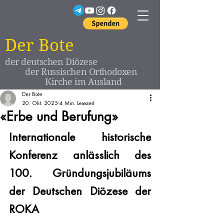
Der Bote
der deutschen Diözese
der Russischen Orthodoxen
Kirche im Ausland
Der Bote
20. Okt. 2025
4 Min. Lesezeit
«Erbe und Berufung»
Internationale historische 
Konferenz anlässlich des 
100. Gründungsjubiläums 
der Deutschen Diözese der 
ROKA