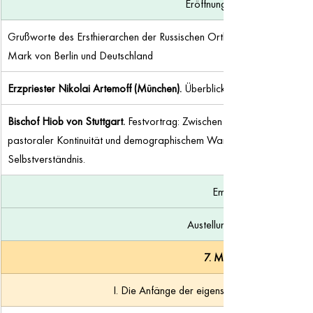
Eröffnung und Festakt
Grußworte des Ersthierarchen der Russischen Orthodoxen Kirche im A
Mark von Berlin und Deutschland
Erzpriester Nikolai Artemoff (München). 
Überblick über die Geschich
Bischof Hiob von Stuttgart. 
Festvortrag: Zwischen Regime-Flucht und k
pastoraler Kontinuität und demographischem Wandel. Die Deutsche 
Selbstverständnis.
Empfang
Austellungseröffnung
7. Mai 2026
I. Die Anfänge der eigenständigen Deutschen