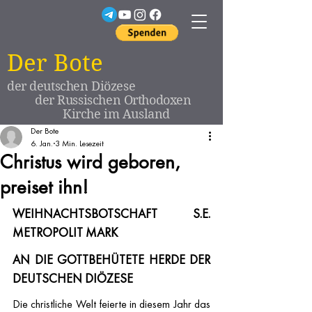
Der Bote
der deutschen Diözese
der Russischen Orthodoxen
Kirche im Ausland
Der Bote
6. Jan.
3 Min. Lesezeit
Christus wird geboren,
preiset ihn!
WEIHNACHTSBOTSCHAFT S.E. 
METROPOLIT MARK
AN DIE GOTTBEHÜTETE HERDE DER 
DEUTSCHEN DIÖZESE
Die christliche Welt feierte in diesem Jahr das 