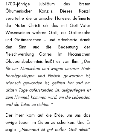
1700-jährige Jubiläum des Ersten 
Ökumenischen Konzils. Dieses Konzil 
verurteilte die arianische Häresie, definierte 
die Natur Christi als des mit Gott-Vater 
Wesenseinen wahren Gott, als Gottessohn 
und Gottmenschen – und offenbarte damit 
den Sinn und die Bedeutung der 
Fleischwerdung Gottes. Im Nicänischen 
Glaubensbekenntnis heißt es von Ihm: 
„D
er 
für uns Menschen und wegen unseres Heils 
herabgestiegen und Fleisch geworden ist,
Mensch geworden ist,
gelitten hat und am 
dritten Tage auferstanden ist,
aufgestiegen ist 
zum Himmel, kommen wird, um die Lebenden 
und die Toten zu richten
.“
Der Herr kam auf die Erde, um uns das 
ewige Leben im Guten zu schenken. Und Er 
sagte: 
„Niemand ist gut außer Gott allein
“ 