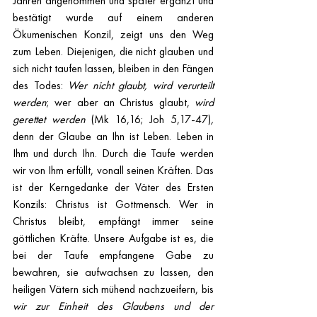
Jahren angenommen und später ergänzt und 
bestätigt wurde auf einem anderen 
Ökumenischen Konzil, zeigt uns den Weg 
zum Leben. Diejenigen, die nicht glauben und 
sich nicht taufen lassen, bleiben in den Fängen 
des Todes: 
Wer nicht glaubt, wird verurteilt 
werden
; wer aber an Christus glaubt, 
wird 
gerettet werden 
(Mk 16,16; Joh 5,17-47)
, 
denn der Glaube an Ihn ist Leben. Leben in 
Ihm und durch Ihn. Durch die Taufe werden 
wir von Ihm erfüllt, vonall seinen Kräften. Das 
ist der Kerngedanke der Väter des Ersten 
Konzils: Christus ist Gottmensch. Wer in 
Christus bleibt, empfängt immer seine 
göttlichen Kräfte. Unsere Aufgabe ist es, die 
bei der Taufe empfangene Gabe zu 
bewahren, sie aufwachsen zu lassen, den 
heiligen Vätern sich mühend nachzueifern, bis 
wir zur Einheit des Glaubens und der 