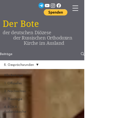
Der Bote
der deutschen Diözese
der Russischen Orthodoxen
Kirche im Ausland
Beiträge
8. Gesprächsrunden
Alle Beiträge
1. Offizielles
2. Nachrichten
3. Theologie
4. ROKA -
Auslandskirche