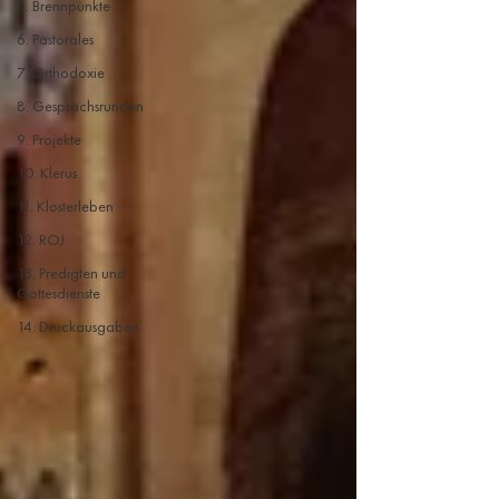
5. Brennpunkte
6. Pastorales
7. Orthodoxie
8. Gesprächsrunden
9. Projekte
10. Klerus
11. Klosterleben
12. ROJ
13. Predigten und
Gottesdienste
14. Druckausgaben