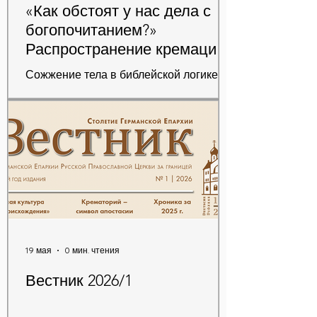
«Как обстоят у нас дела с
богопочитанием?»
Распространение кремации
как признак религиозного
Сожжение тела в библейской логике
безразличия
однозначно — бесчестье, потому что
человеку, как образу/подобию
Божьему и «храму Святого Духа» (св.
ап. Павел), полагается почтение.
19 мая
0 мин. чтения
Вестник 2026/1