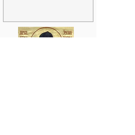
Толкования Нового Завета
преп. Иустина (Поповича) -
чтения на каждый день
Еф 6,23–24
С вѣрой и ради вѣры дается 