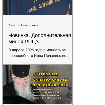
6 июл.
1 мин. чтения
Новинка: Дополнительная
минея РПЦЗ
В апреле 2026 года в монастыре
преподобного Иова Почаевского
вышла в свет уникальная книга —
«Дополнительная минея Русской
Православной Церкви Заграницей». В
издание вошли службы всем
прославленным в зарубежье святым
Русской Церкви, а также другие
службы, характерные для Зарубежной
Церкви и отсутствующие в обычных