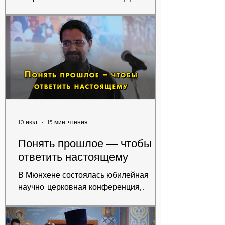
государства – без сомнения, одна из
вечных тем православного богословия.
Правление императора Константина –
pax Constantiniana – ознаменовало
окончание экзистенциального
противостояния между сообществом
христиан и властителями Римской
Империи.
10 июл.
15 мин. чтения
Понять прошлое — чтобы
ответить настоящему
В Мюнхене состоялась юбилейная
научно-церковная конференция,
посвящённая 100-летию Германской
епархии Русской Православной
Церкви Заграницей.