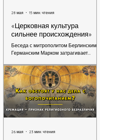
минеях.
28 мая
15 мин. чтения
«Церковная культура
сильнее происхождения»
Беседа с митрополитом Берлинским и
Германским Марком затрагивает
ключевые этапы истории Германской
епархии Русской Зарубежной Церкви и
осмысляет опыт её жизни в условиях
эмиграции и рассеяния.
26 мая
23 мин. чтения