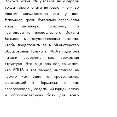
Закона Божия. Ни у греков, ни у сербов 
тогда такого опыта не было – они во 
многом заимствовали его у нас. 
Например, греки буквально переписали 
нашу школьную программу по 
преподаванию православного Закона 
Божиего в государственных школах, 
чтобы представить её в Министерство 
образования. Только в 1980-е годы они 
начали взрослеть как церковная 
структура. Это еще раз подчеркивает, 
что РПЦЗ в тот период выступала не 
просто как одна из православных 
юрисдикций в Германии, а как 
первопроходец, создавший юридическую 
и образовательную базу для всего 
Православия в Германии. Поэтому 
никакого чувства изоляции не 
существовало.