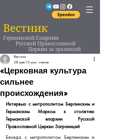
Вестник
Германской Епархии
Русской Православной
Церкви за границей
Вестник
28 мая
15 мин. чтения
«Церковная культура
сильнее
происхождения»
Интервью с митрополитом Берлинским и 
Германским Марком к столетию 
Германской епархии Русской 
Православной Церкви Заграницей
Беседа с митрополитом Берлинским и 