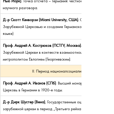
Нью Йорк)
.
Точка отсчета – Германия: честное осмысление церк
научного разговора
.
Д-р Скотт Кенворзи (Miami University, США).
Отношения между п
Зарубежной Церковью и создание Германского викариатства, 19
языке) 
Проф. Андрей А. Кострюков (ПСТГУ, Москва). 
Зарубежной Церкви в контексте взаимоотношений между Архие
митрополитом Евлогием (Георгиевским)
.
II. Период националсоциализма и Второй миро
Проф. Андрей А. Иванов (СПб)
. Высший монархический совет и 
Церковь в Германии в 1920-е годы.
Д-р Дирк Шустер (Вена)
, 
Государственные оценки в отношении 
зарубежной церкви в период „Третьего рейха“