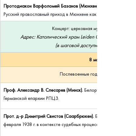
Протодиакон Варфоломей Базанов (Мюнхен).
Русский православный приход в Мюнхене как пространство веры
Концерт: церковная музыка русского за
Адрес: Католический храм Leiden Christi, Grandlstra
(в шаговой доступности от конфере
8 мая 2026
Послевоенные годы, холодная война 
Проф. Александр В. Слесарев (Минск).
 Белорусский и украински
Германской епархии РПЦЗ.
Прот. 
д-р 
Димитрий Свистов (Саарбрюкен). 
Борьба за храмы: И
февраля 1938 г. в контексте судебных процессов между РПЦ (