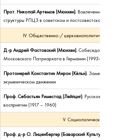
Прот. Николай Артемов (Мюнхен). 
Вовлеченность Германской Еп
структуры РПЦЗ в советском и постсовестском пространстве (1
IV. Общественно-/ церковнополитическая и миссионер
Д-р Андрей Фастовский (Мюнхен).
Собеседования между предс
Московского Патриархата в Германии (1993–1997 гг.) как путь
Протоиерей Константин Мирон (Кёльн). 
Заметки об участии Гер
экуменическом движении
Проф. Себастьян Риместад (Лейпциг). 
Русское православие в Ге
восприятии (1917 – 1960)
V. Социологические и культурные т
Проф. д-р О. Лиценбергер (Баварский Культурный Центр Россий