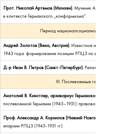
Прот. Николай Артемов (Мюнхен). 
Мученик Александр Шморель 
в контексте Германского „конформизма“.
Период националсоциализма и Второй мирово
Андрей Золотов (Вена, Австрия).
Известное и неизвестное в ис
1943 года: формирование позиции РПЦЗ по вопросу легитимнос
Д-р Иван В. Петров (Санкт-Петербург). 
Репатриация и противле
III. Послевоенные годы, холодная войн
Анатолий В. Кинстлер, архивариус Германской епархии. 
послевоенной Германии (1945–1951): правовой статус и инсти
Проф. Александр А. Корнилов (Нижний Новгород). 
епархии РПЦЗ (1945-1951 гг.)