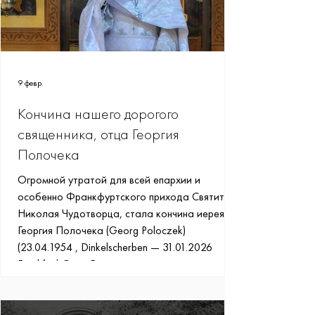
9 февр.
Кончина нашего дорогого
священника, отца Георгия
Полочека
Огромной утратой для всей епархии и
особенно Франкфуртского прихода Святителя
Николая Чудотворца, стала кончина иерея
Георгия Полочека (Georg Poloczek)
(23.04.1954 , Dinkelscherben — 31.01.2026
Frankfurt) Отец Георгий родился и вырос в
дружной, многодетной, глубоко верующей
католической семье. Получил высшее
образование и трудился инженером садо-