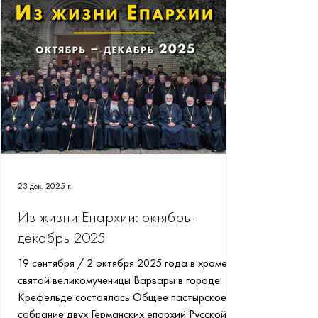
паркого хозяйства сначала в Баварии, затем в
земле Гессен, в частности во Франкфурте-на-
Майне. С супругой Софией (рожд. Sophie Re
23 дек. 2025 г.
Из жизни Епархии: октябрь-
декабрь 2025
19 сентября / 2 октября 2025 года в храме
святой великомученицы Варвары в городе
Крефельде состоялось Общее пастырское
собрание двух Германских епархий Русской