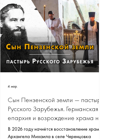
4 мар.
Сын Пензенской земли — пастырь
Русского Зарубежья. Германская
епархия и возрождение храма на
родине прот. Серафима
В 2026 году начнётся восстановление храма
Слободского
Архангела Михаила в селе Черенцовка