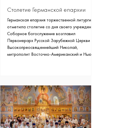
Столетие Германской епархии
Германская епархия торжественной литургией
отметила столетие со дня своего учреждения.
Соборное богослужение возглавил
Первоиерарх Русской Зарубежной Церкви —
Высокопреосвященнейший Николай,
митрополит Восточно-Американский и Нью-
Йоркский, в сослужении всех архиереев
Русской Зарубежной Церкви, а также
митрополита Преспанского и Пелагонийского
Петра (Охридская Православная Церковь) и
архиепископа Рузского Тихона, управляющего
Германской епархией Московского
Патриархата, архима