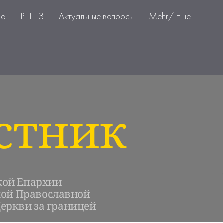
ие
РПЦЗ
Актуальные вопросы
Mehr/ Еще
стник
кой Епархии
кой Православной
еркви за границей