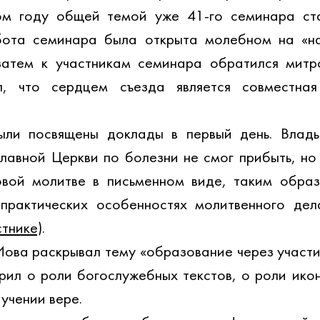
том году общей темой уже 41-го семинара ста
бота семинара была открыта молебном на «нач
затем к участникам семинара обратился митро
, что сердцем съезда является совместная
ли посвящены доклады в первый день. Влады
авной Церкви по болезни не смог прибыть, но 
вой молитве в письменном виде, таким образо
 практических особенностях молитвенного дел
стнике)
.
ова раскрывал тему «образование через участие 
рил о роли богослужебных текстов, о роли икон
учении вере.