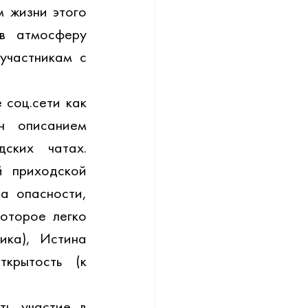
 жизни этого 
в атмосферу 
частникам с 
оц.сети как 
н описанием 
ких чатах. 
 приходской 
а опасности, 
торое легко 
ика), Истина 
крытость (к 
ь участие в 