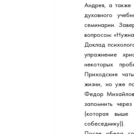
Андрея, а также
духовного учебн
семинарии. Заве
вопросом: «Нужна
Доклад психолог
упражнение хри
некоторых проб
Приходские чаты
жизни, но уже п
Федор Михайлови
запомнить чере
(которая выше 
собеседнику)). 
После обеда соб