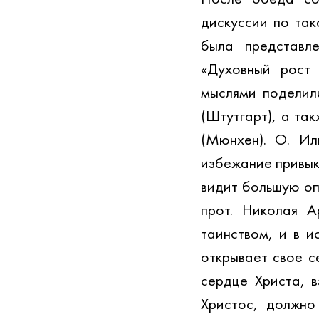
дискуссии по так
была представл
«Духовный рост 
мыслями поделили
(Штутгарт), а та
(Мюнхен). О. Ил
избежание привыка
видит большую оп
прот. Николая А
таинством, и в и
открывает свое с
сердце Христа, в
Христос, должно