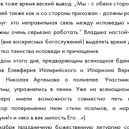
в тоже время веский вывод: „Мы - с обеих сторо
ей также как и со стороны прихожан - должны ра
уг: это неправильная связь между исповедью и
ны очень серьезно работать.“ Владыка настойч
(вне воскресных богослужений) выделять время д
стко таинства исповеди и причащения.
дом этого дня, предваряющим всенощное бдени
ов Елевферия Иллирийского и Илариона Вере
. Николая Артемова о полиелее. Участник
лмы, упражнялись в пении. Уже на всенощном 
нара имели возможность совместно петь н
хор попеременно пели стихи псалмов, а нар
ия!» и «яко в век милость Его…»).
абря праздничную божественную литургию со