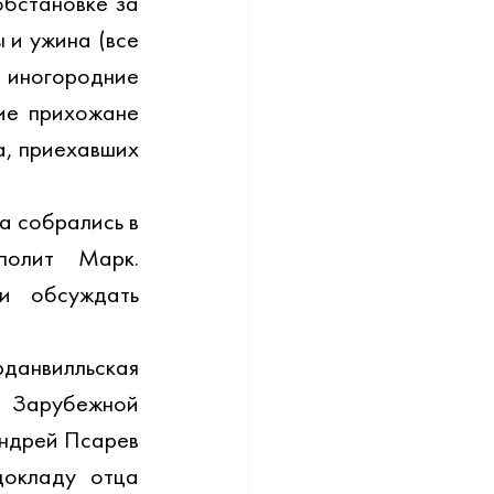
бстановке за 
 и ужина (все 
 иногородние 
ие прихожане 
, приехавших 
 собрались в 
олит Марк. 
и обсуждать 
анвилльская 
 Зарубежной 
ндрей Псарев 
окладу отца 