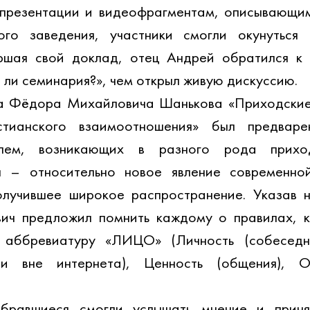
 презентации и видеофрагментам, описывающим
ого заведения, участники смогли окунуться 
ршая свой доклад, отец Андрей обратился к у
 ли семинария?», чем открыл живую дискуссию.
а Фёдора Михайловича Шанькова «Приходские с
стианского взаимоотношения» был предваре
лем, возникающих в разного рода приходс
 – относительно новое явление современной
олучившее широкое распространение. Указав н
ч предложил помнить каждому о правилах, ко
з аббревиатуру «ЛИЦО» (
Личность (собеседн
и вне интернета), Ценность (общения), От
равшиеся смогли услышать мнение и принят