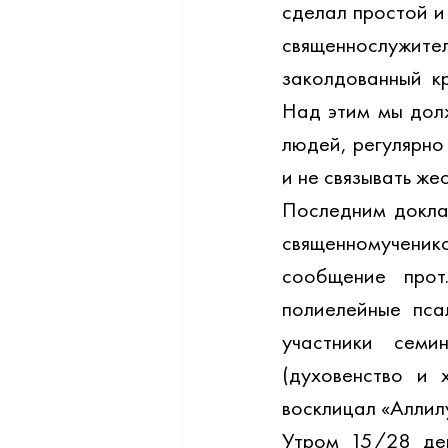
сделал простой и 
священнослужител
заколдованный кр
Над этим мы долж
людей, регулярно 
и не связывать же
Последним докла
священномученик
сообщение прот
полиелейные пса
участники семи
(духовенство и 
восклицал «Аллилу
Утром 15/28 дек