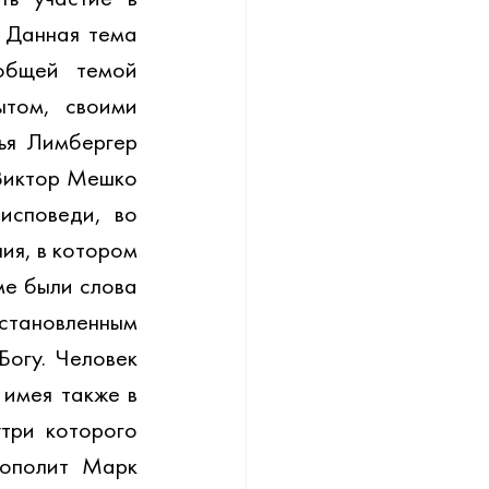
 Данная тема 
бщей темой 
том, своими 
ья Лимбергер 
Виктор Мешко 
споведи, во 
ия, в котором 
е были слова 
тановленным 
огу. Человек 
имея также в 
три которого 
ополит Марк 