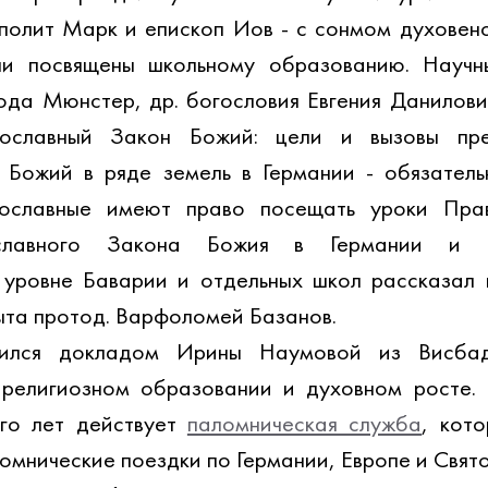
полит Марк и епископ Иов - с сонмом духовенс
ли посвящены школьному образованию. Научны
ода Мюнстер, др. богословия Евгения Данилович
ославный Закон Божий: цели и вызовы пре
 Божий в ряде земель в Германии - обязатель
ославные имеют право посещать уроки Прав
славного Закона Божия в Германии и ос
 уровне Баварии и отдельных школ рассказал 
ыта протод. Варфоломей Базанов.
ился докладом Ирины Наумовой из Висбад
 религиозном образовании и духовном росте.
 
го лет действует 
паломническая служба
, кото
омнические поездки по Германии, Европе и Свят