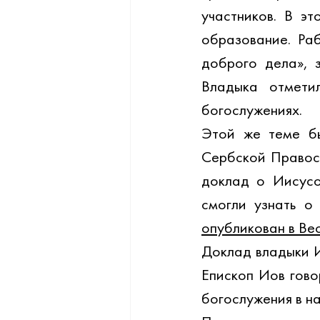
участников. В э
образование. Ра
доброго дела», 
Владыка отметил
богослужениях.
Этой же теме бы
Сербской Правосл
доклад о Иисусо
смогли узнать о
опубликован в Ве
Доклад владыки И
Епископ Иов гово
богослужения в на