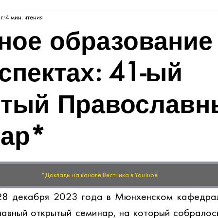
г.
4 мин. чтения
ное образование
спектах: 41-ый
тый Православн
ар*
*Доклады на канале Вестника в YouTube
8 декабря 2023 года в Мюнхенском кафедрал
авный открытый семинар, на который собралось