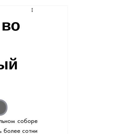
 во
ый
ьном соборе 
 более сотни 