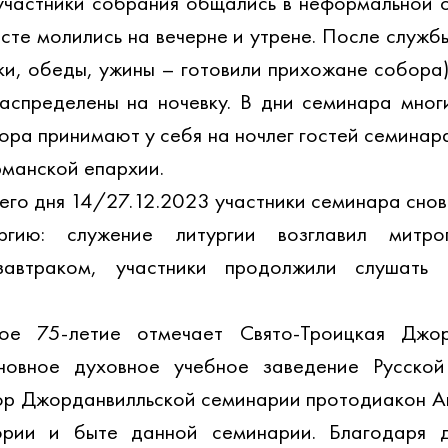
частники собрания общались в неформальной о
сте молились на вечерне и утрене. После службы
ки, обеды, ужины – готовили прихожане собора)
аспределены на ночевку. В дни семинара мног
ра принимают у себя на ночлег гостей семинара
рманской епархии.
его дня 14/27.12.2023 участники семинара снова
гию: служение литургии возглавил митроп
завтраком, участники продолжили слушать 
е 75-летие отмечает Свято-Троицкая Джорд
овное духовное учебное заведение Русской
ор Джорданвилльской семинарии протодиакон А
рии и быте данной семинарии. Благодаря д