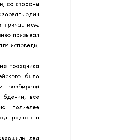
н, со стороны 
зорвать один 
 причастием. 
иво призывал 
ля исповеди, 
е праздника 
йского было 
и разбирали 
бдении, все 
а полиелее 
од радостно 
вершили два 