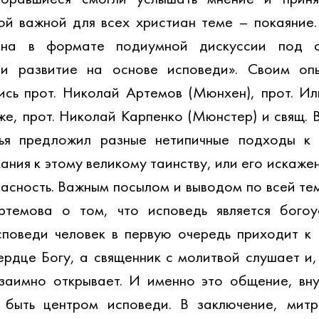
ой важной для всех христиан теме – покаяние.
ена в формате подиумной дискуссии под о
и развитие на основе исповеди». Своим опы
сь прот. Николай Артемов (Мюнхен), прот. Ил
кже, прот. Николай Карпенко (Мюнстер) и свящ. 
ья предложил разные нетипичные подходы к и
ния к этому великому таинству, или его искажен
асность. Важным посылом и выводом по всей тем
ртемова о том, что исповедь является богоус
споведи человек в первую очередь приходит к Б
ердце Богу, а священник с молитвой слушает и, 
заимно открывает. И именно это общение, вну
 быть центром исповеди.
 В заключение, митр