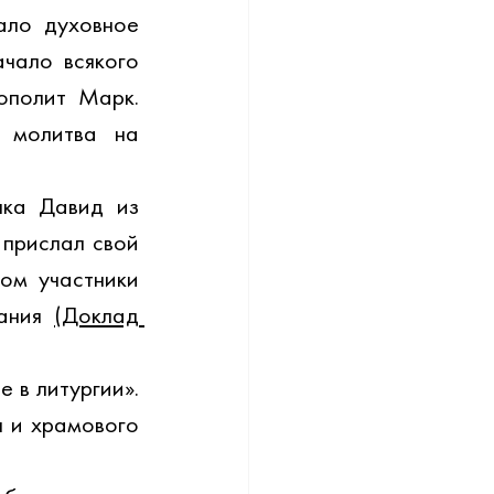
ло духовное 
ало всякого 
полит Марк. 
 молитва на 
ка Давид из 
прислал свой 
м участники 
ания 
(Доклад 
в литургии». 
 и храмового 