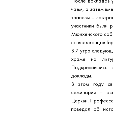
После докладов у
чаем, а затем вме
трапезы – завтра
участники были р
Мюнхенского собо
со всех концов Ге
В 7 утра следующ
храме на литур
Подкрепившись 
доклады.
В этом году сво
семинария – осн
Церкви. Професс
поведал об исто