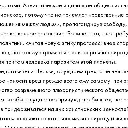
врагами. Атеистическое и циничное общество счи
тианское, потому что не приемлет нравственные 
ношения между людьми, пропагандируя свободу,
нравственное растление. Больше того, оно требу
олитики, считая новую этику прогрессивнее ста
пов, поскольку стремится к равноправию природы
ая притом человека паразитом этой планеты.
едставители Церкви, осуждаем грех, а не челове
ое наносит вред прежде всего ему самому; при э
ство современного плюралистического общества
ом, чтобы государство принуждало бы всех, поср
ов придерживаться наших христианских ценностей
таем человека ответственным за природу и живот
м. Они не должны страдать из-за человеческих п