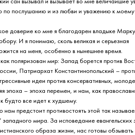
кий сан вызывал и вызывает во мне величайшие у
го по послушанию и из любви и уважению к моему
окое доверие ко мне я благодарен владыке Марку
бору. И я понимаю, сколь великая и серьезная 
ожится на меня, особенно в нынешнее время.
 как поляризован мир: Запад борется против Вос
России, Патриархат Константинопольский – прот
грессивные идеи против консервативных, молоде
яя эпоха – эпоха перемен, и нам, как православ
к будто все идет к худшему.
 нам предстоит противостоять этой так называе
“ западного мира. За исповедание евангельских 
истианского образа жизни, нас готовы обзывать 