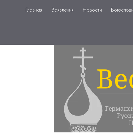
Главная
Заявления
Новости
Богослов
Ве
Германс
Русс
Ц