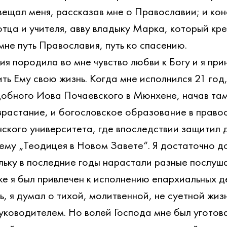
вещал меня, рассказав мне о Православии; и кон
тца и учителя, авву владыку Марка, который кре
не путь Православия, путь ко спасению.
я породила во мне чувство любви к Богу и я при
ть Ему свою жизнь. Когда мне исполнился 21 год,
обного Иова Почаевского в Мюнхене, начав там
озрастание, и богословское образование в право
ского университета, где впоследствии защитил 
ему „Теодицея в Новом Завете“. Я достаточно до
льку в последние годы нарастали разные послуша
же я был привлечен к исполнению епархиальных д
, я думал о тихой, молитвенной, не суетной жизн
уководителем. Но волей Господа мне был уготов