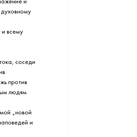
важение и 
 духовному 
 и всему 
тока, соседи 
ив 
жь против 
ным людям 
мой „новой 
заповедей и 