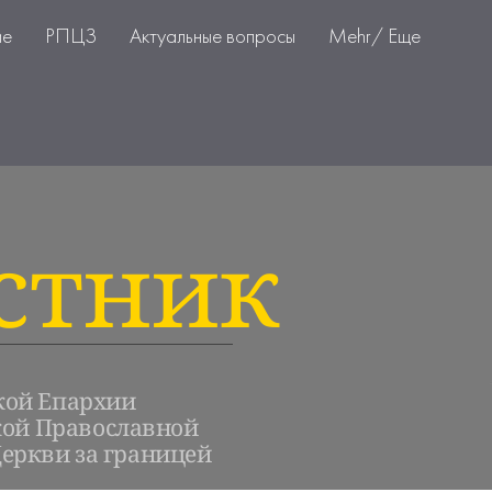
ие
РПЦЗ
Актуальные вопросы
Mehr/ Еще
стник
кой Епархии
кой Православной
еркви за границей