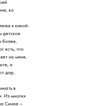
оей 
не, ко 
лежа к какой-
ы детское 
 более, 
г есть, что 
яет на меня, 
ите, и 
от дар, 
инать в 
и. Из многих 
на Синае – 