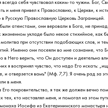
я всегда себя чувствовал каким-то чужим. Бог, Св
ь и меня привел к Православию, к Церкви, к исти
о в Русскую Православную Церковь Заграницей.
были атеистами, они веровали в Бога, не принад
х жизненном укладе было некое стихийное, как б
 молитва при отсутствии подобающих слов, и тем
тий. Именно они посеяли во мне сознание, что Бо
о в Него верить, что Он доступен и деятельно вли
их я воспринял чувство, что надо Его искать: „ищ
 и отверзется вамъ" (Мф. 7,7). Я очень рад за эт
ли в меня.
 Его покровительство, я так же должен вечно пом
х тех, кто наставлял меня, и помогал на этом пут
: монаха Иосифа из Екатерининского монастыря 