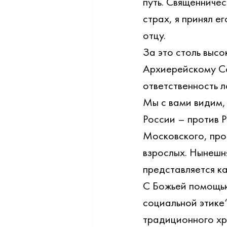
путь. Священничес
страх, я принял е
отцу.
За это столь выс
Архиерейскому Со
ответственность л
Мы с вами видим,
России – против 
Московского, про
взрослых. Нынешн
представляется ка
С Божьей помощью
социальной этике
традиционного хр