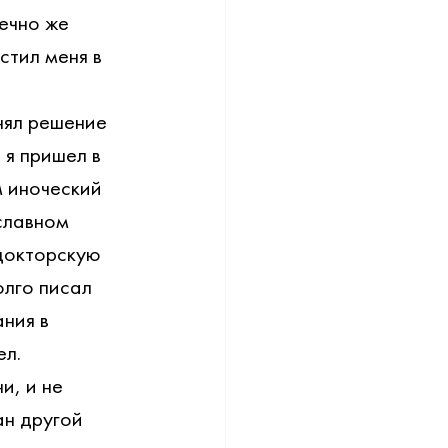
ечно же 
стил меня в 
нял решение 
 я пришел в 
 иноческий 
славном 
докторскую 
лго писал 
ния в 
ел.
и, и не 
ан другой 