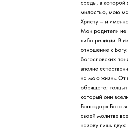
среды, в которой 
милостью, мою мат
Христу – и именн
Мои родители не 
либо религии. В и
отношение к Богу:
богословских поня
вполне естественн
на мою жизнь. От н
обрящете; толцыте,
который они всели
Благодаря Бога за
своей молитве все
назову лишь двух