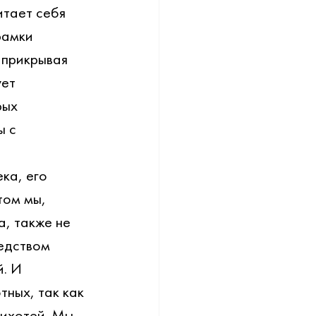
тает себя 
рамки 
 прикрывая 
ет 
рых 
 с 
ка, его 
том мы, 
, также не 
едством 
. И 
ных, так как 
рихотей. Мы 