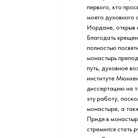
первого, кто прос
моего духовного о
Иордане, открыв м
Благодать крещени
полностью посвяти
монастырь препод
путь, духовное в
институте Мюнхен
диссертацию на т
эту работу, поско
монастыре, а так
Придя в монастырь
стремился стать р