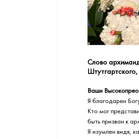
Слово архиманд
Штутгартского,
Ваши Высокопрео
Я благодарен Богу
Кто мог представи
быть призван к а
Я изумлен видя, к