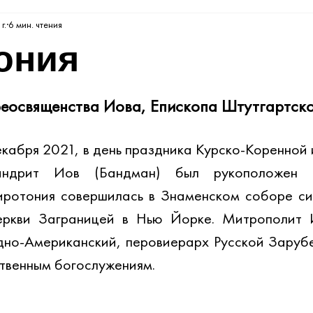
г.
6 мин. чтения
ония
реосвященства Иова, Епископа Штутгартск
екабря 2021, в день праздника Курско-Коренной 
андрит Иов (Бандман) был рукоположен в
иротония совершилась в Знаменском соборе си
ркви Заграницей в Нью Йорке. Митрополит 
но-Американский, перовиерарх Русской Зарубе
твенным богослужениям.