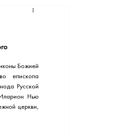
ого
иконы Божией 
о епископа 
нода Русской 
Иларион Нью 
жной церкви, 