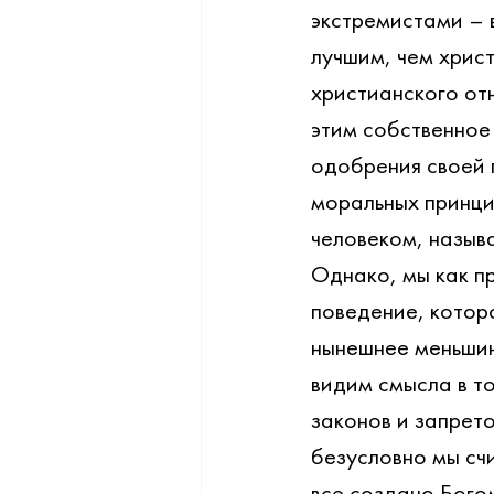
экстремистами – 
лучшим, чем хрис
христианского от
этим собственное 
одобрения своей п
моральных принци
человеком, назыв
Однако, мы как пр
поведение, котор
нынешнее меньшин
видим смысла в т
законов и запрет
безусловно мы счи
все создано Бого