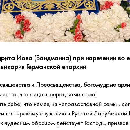
рита Иова (Бандманна) при наречении во е
 викария Германской епархии
священства и Преосвященства, богомудрые архи
 за то, что я здесь перед вами стою!
ть себе, что немец из неправославной семьи, се
рхипастырскому служению в Русской Зарубежной
ак чудесным образом действует Господь, призвав