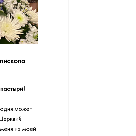
пископа 
пастыри!
годня может 
 Церкви?
 меня из моей 