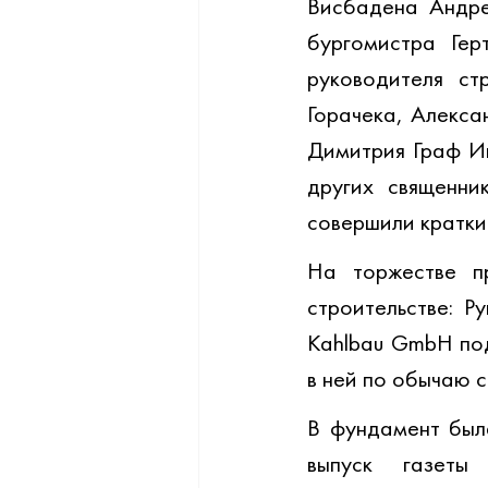
Висбадена Андре
бургомистра Гер
руководителя ст
Горачека, Алекса
Димитрия Граф Иг
других священни
совершили кратки
На торжестве пр
строительстве: Р
Kahlbau GmbH под
в ней по обычаю с
В фундамент была
выпуск газеты 