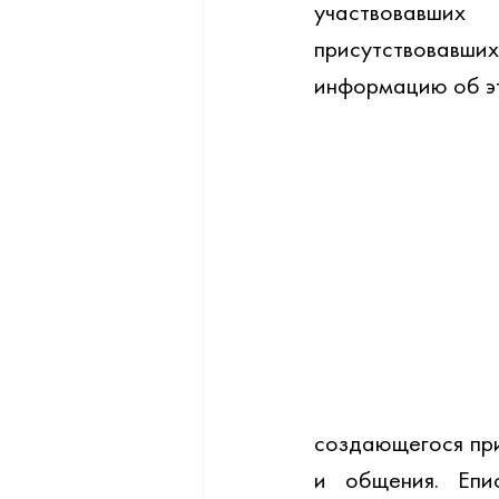
участвовавших
присутствовавши
информацию об э
создающегося при
и общения. Епи