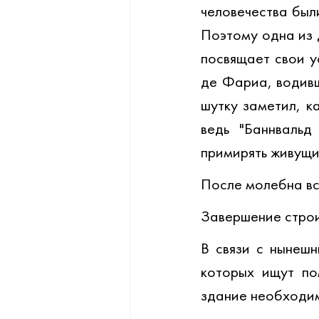
человечества был
Поэтому одна из 
посвящает свои у
де Фариа, водивш
шутку заметил, к
ведь "Баннвальд
примирять живущих
После молебна вс
Завершение строи
В связи с нынешн
которых ищут по
здание необходим