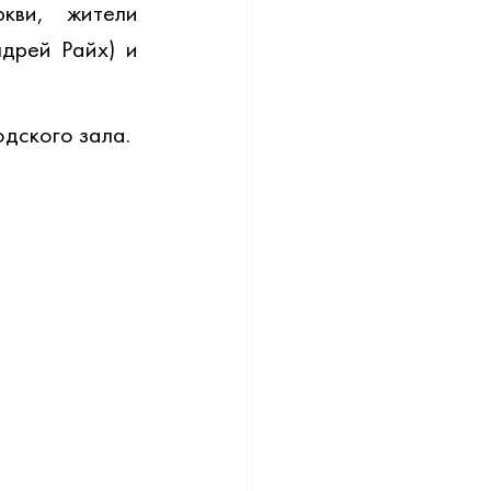
ви, жители 
дрей Райх) и 
дского зала.