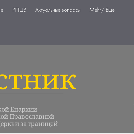
ие
РПЦЗ
Актуальные вопросы
Mehr/ Еще
стник
кой Епархии
кой Православной
еркви за границей