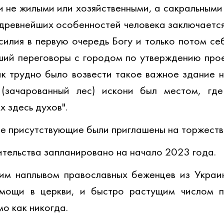
и не жилыми или хозяйственными, а сакральными 
древнейших особенностей человека заключается в
силия в первую очередь Богу и только потом себ
ий переговоры с городом по утверждению проек
ак трудно было возвести такое важное здание н
 (зачарованный лес) искони был местом, где
 здесь духов". 
е присутствующие были приглашены на торжеств
тельства запланировано на начало 2023 года. 
им наплывом православных беженцев из Украин
мощи в церкви, и быстро растущим числом пр
о как никогда.