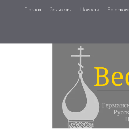
Главная
Заявления
Новости
Богослов
Ве
Германс
Русс
Ц