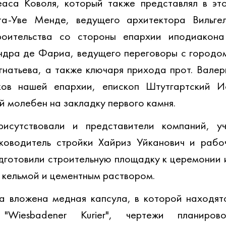
аса Коволя, который также представлял в это
та-Уве Менде, ведущего архитектора Вильгел
роительства со стороны епархии иподиакона
ндра де Фариа, ведущего переговоры с городом
натьева, а также ключаря прихода прот. Валер
ков нашей епархии, епископ Штутгартский Ио
й молебен на закладку первого камня. 
исутствовали и представители компаний, уч
уководитель стройки Хайриз Уйканович и рабо
готовили строительную площадку к церемонии и
 кельмой и цементным раствором. 
 вложена медная капсула, в которой находятс
"Wiesbadener Kurier", чертежи планирово