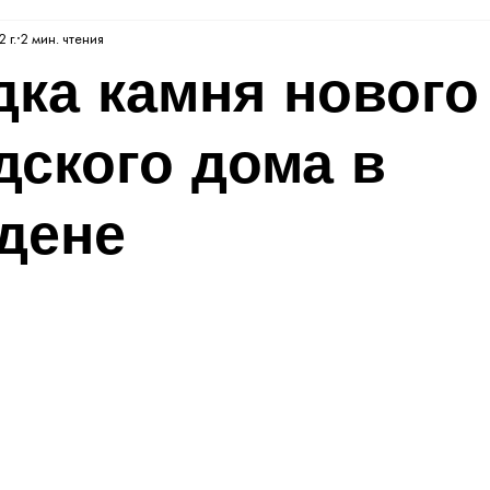
 г.
2 мин. чтения
дка камня нового
дского дома в
дене