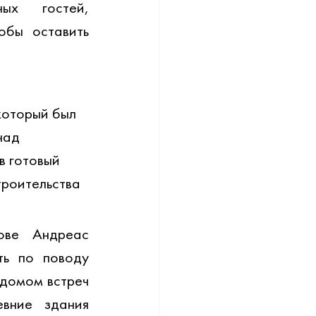
ых гостей, 
бы оставить 
который был 
над 
в готовый 
троительства 
ве Андреас 
ь по поводу 
домом встреч 
ние здания 