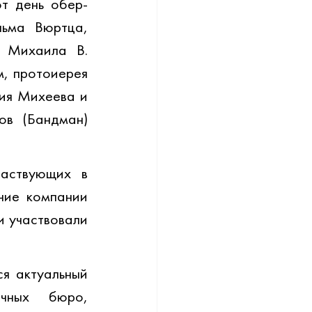
т день обер-
ьма Вюртца, 
 Михаила В. 
, протоиерея 
ия Михеева и 
в (Бандман) 
аствующих в 
чие компании 
 участвовали 
я актуальный 
чных бюро, 