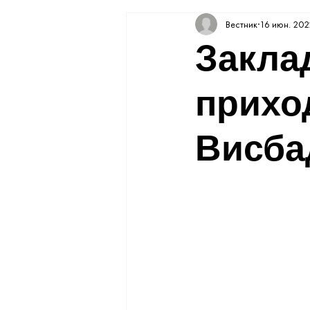
Вестник
16 июн. 2022
Закла
прихо
Висба