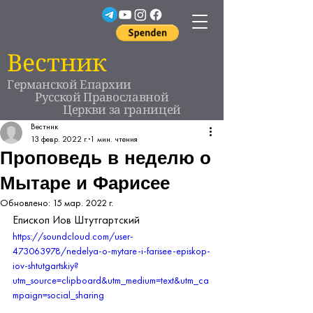
Вестник
Германской Епархии
Русской Православной
Церкви за границей
Вестник
13 февр. 2022 г.
1 мин. чтения
Проповедь в неделю о
Мытаре и Фарисее
Обновлено:
15 мар. 2022 г.
Епископ Иов Штутгартский
https://soundcloud.com/user-
473063978/nedelya-o-mytare-i-farisee-episkop-
iov-shtutgartskiy?
utm_source=clipboard&utm_medium=text&utm_ca
mpaign=social_sharing