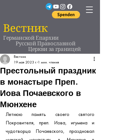
Вестник
Германской Епархии
Русской Православной
Церкви за границей
Вестник
19 мая 2023 г.
1 мин. чтения
Престольный праздник
в монастыре Преп.
Иова Почаевского в
Мюнхене
Летнюю память своего святого 
Покровителя, преп. Иова, игумена и 
чудотворца Почаевского, праздновал 
мужской монастырь в Мюнхене в 