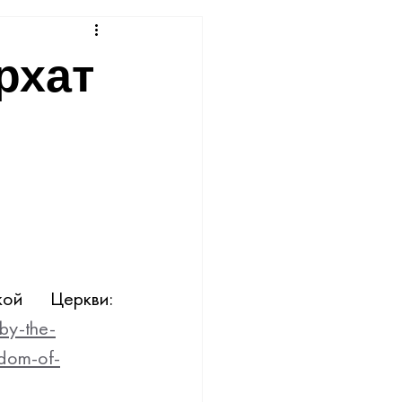
рхат
Заявление было опубликовано на сайте Иерусалимской Церкви: 
by-the-
edom-of-