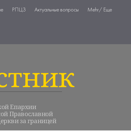
ие
РПЦЗ
Актуальные вопросы
Mehr/ Еще
стник
кой Епархии
кой Православной
еркви за границей