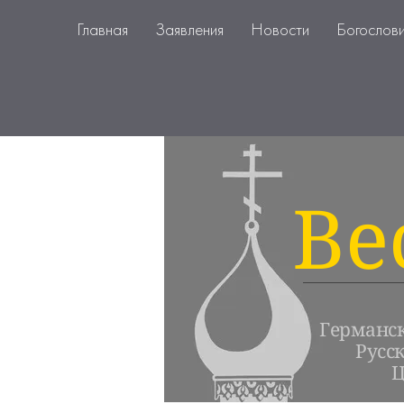
Главная
Заявления
Новости
Богослов
Ве
Германс
Русс
Ц