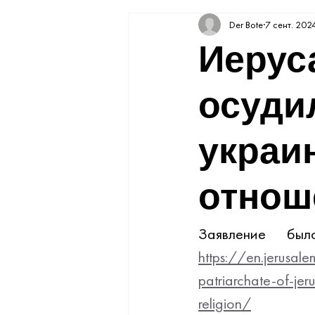
Der Bote
7 сент. 2024
Иерус
осуди
украи
отнош
https://en.jerusa
patriarchate-of-jer
religion/