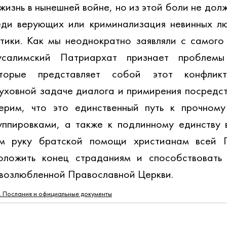
жизнь в нынешней войне, но из этой боли не долж
еди верующих или криминализация невинных лю
тики. Как мы неоднократно заявляли с самого 
усалимский Патриархат признает проблемы
оторые представляет собой этот конфликт
уховной задаче диалога и примирения посредст
ерим, что это единственный путь к прочному
ппировками, а также к подлинному единству в
ем руку братской помощи христианам всей П
оложить конец страданиям и способствовать 
 возлюбленной Православной Церкви.
. Послания и официальные документы