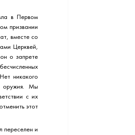
ла в Первом 
ом призвании 
т, вместе со 
ами Церквей, 
он о запрете 
есчисленных 
Нет никакого 
 оружия. Мы 
етствии с их 
тменить этот 
 переселен и 