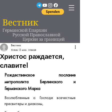
Вестник
Германской Епархии
Русской Православной
Церкви за границей
Вестник
6 янв.
2 мин. чтения
Христос раждается,
славите!
Рождественское послание 
митрополита Берлинского и 
Германского Марка
Возлюбленные о Господе всечестные 
пресвитеры и диаконы,