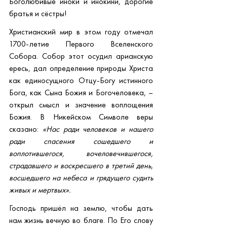
Боголюбивые иноки и инокини, дорогие 
братья и сёстры!
Христианский мир в этом году отмечал 
1700-летие Первого Вселенского 
Собора. Собор этот осудил арианскую 
ересь, дал определение природы Христа 
как единосущного Отцу-Богу истинного 
Бога, как Сына Божия и Богочеловека, – 
открыл смысл и значение воплощения 
Божия. В Никейском Символе веры 
сказано: 
«Нас ради человеков и нашего 
ради спасения сошедшего и 
воплотившегося, вочеловечившегося, 
страдавшего и воскресшего в третий день, 
восшедшего на небеса и грядущего судить 
живых и мертвых».
Господь пришёл на землю, чтобы дать 
нам жизнь вечную во благе. По Его слову 