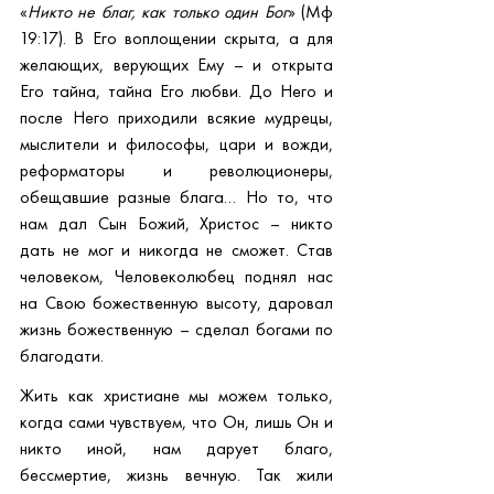
«
Никто не благ, как только один Бог
» (Мф 
19:17). В Его воплощении скрыта, а для 
желающих, верующих Ему – и открыта 
Его тайна, тайна Его любви. До Него и 
после Него приходили всякие мудрецы, 
мыслители и философы, цари и вожди, 
реформаторы и революционеры, 
обещавшие разные блага… Но то, что 
нам дал Сын Божий, Христос – никто 
дать не мог и никогда не сможет. Став 
человеком, Человеколюбец поднял нас 
на Свою божественную высоту, даровал 
жизнь божественную – сделал богами по 
благодати.
Жить как христиане мы можем только, 
когда сами чувствуем, что Он, лишь Он и 
никто иной, нам дарует благо, 
бессмертие, жизнь вечную. Так жили 