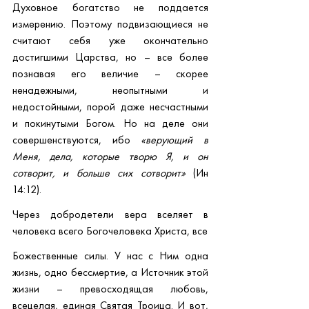
Духовное богатство не поддается 
измерению. Поэтому подвизающиеся не 
считают себя уже окончательно 
достигшими Царства, но – все более 
познавая его величие – скорее 
ненадежными, неопытными и 
недостойными, порой даже несчастными 
и покинутыми Богом. Но на деле они 
совершенствуются, ибо 
«верующий в 
Меня, дела, которые творю Я, и он 
сотворит, и больше сих сотворит» 
(Ин 
14:12).
Через добродетели вера вселяет в 
человека всего Богочеловека Христа, все
Божественные силы. У нас с Ним одна 
жизнь, одно бессмертие, а Источник этой 
жизни – превосходящая любовь, 
всецелая, единая Святая Троица. И вот, 