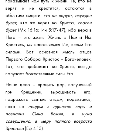
показывает нам путь к жизни. Те, кто не 
верят и не крестятся, остаются в 
объятиях смерти: 
кто не верует, осужден 
будет
; кто же верит во Христа,
 спасен 
будет 
(Мк 16:16; Ин 5:17-47)
, 
ибо вера в 
Него – это жизнь. Жизнь в Нем и Им. 
Крестясь, мы наполняемся Им, всеми Его 
силами. Вот основная мысль отцов 
Первого Собора: Христос – Богочеловек. 
Тот, кто пребывает во Христе, всегда 
получает божественные силы Его.
Наше дело – хранить дар, полученный 
при Крещении, выращивать его, 
подражать святым отцам, подвизаясь, 
пока не 
придем в единство веры и 
познания Сына Божия, в мужа 
совершенна, в меру полного возраста 
Христова 
(Еф 4:13).