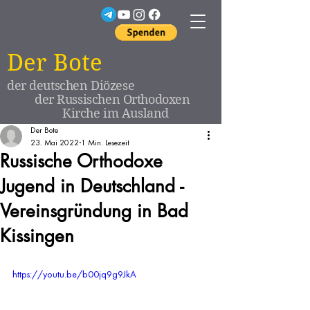
Der Bote
der deutschen Diözese
der Russischen Orthodoxen
Kirche im Ausland
Der Bote
23. Mai 2022
1 Min. Lesezeit
Russische Orthodoxe
Jugend in Deutschland -
Vereinsgründung in Bad
Kissingen
https://youtu.be/b00jq9g9JkA