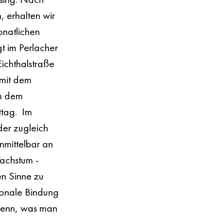
, erhalten wir 
onatlichen 
 im Perlacher 
chthalstraße 
mit dem 
h dem 
tag.  Im 
er zugleich 
mittelbar an 
achstum - 
en Sinne zu 
ionale Bindung 
Denn, was man 