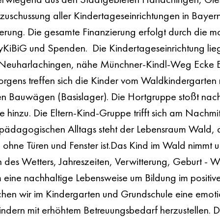
ezuschussung aller Kindertageseinrichtungen in Bayern
derung. Die gesamte Finanzierung erfolgt durch die m
iBiG und Spenden.  Die Kindertageseinrichtung liegt
 Neuharlachingen, nähe Münchner-Kindl-Weg Ecke Ei
rgens treffen sich die Kinder vom Waldkindergarten 
n Bauwägen (Basislager). Die Hortgruppe stoßt nac
 hinzu. Die Eltern-Kind-Gruppe trifft sich am Nachmit
s pädagogischen Alltags steht der Lebensraum Wald, d
ohne Türen und Fenster ist.Das Kind im Wald nimmt un
des Wetters, Jahreszeiten, Verwitterung, Geburt - W
m eine nachhaltige Lebensweise um Bildung im positiv
chen wir im Kindergarten und Grundschule eine emot
indern mit erhöhtem Betreuungsbedarf herzustellen. 