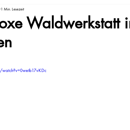
1 Min. Lesezeit
oxe Waldwerkstatt i
en
om/watch?v=0wetb17vKDc