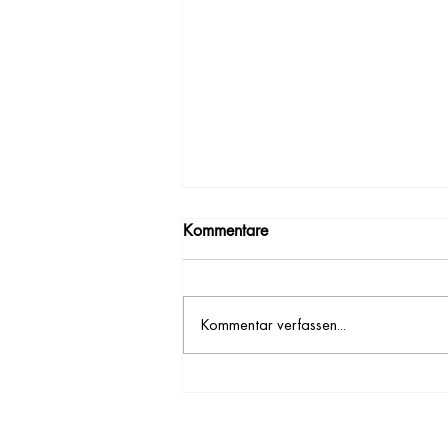
Kommentare
Kommentar verfassen...
Winterlager der Deutschen
Diözese
Spendenkonto: