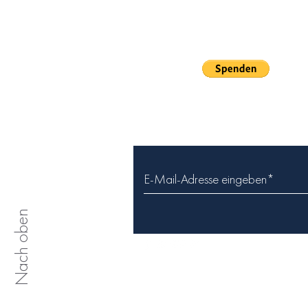
Freundeskreis Kloster des hl. Hiob e.
IBAN: DE04 7002 0270 0038 9
BIC: HYVEDEMMXXX
Paypal:
Abonnieren Sie unseren Ne
Nach oben