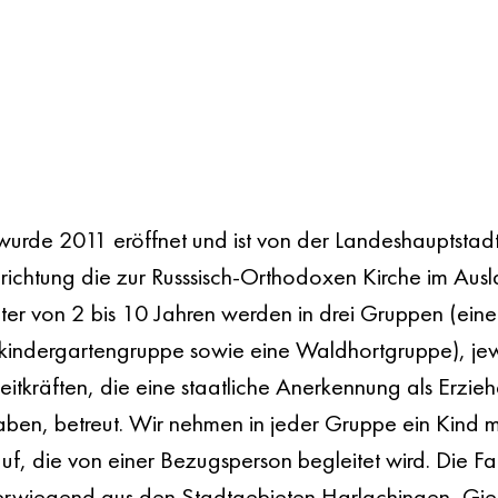
wurde 2011 eröffnet und ist von der Landeshauptsta
richtung die zur Russsisch-Orthodoxen Kirche im Ausl
ter von 2 bis 10 Jahren werden in drei Gruppen (eine
indergartengruppe sowie eine Waldhortgruppe), jew
eitkräften, die eine staatliche Anerkennung als Erzie
ben, betreut. Wir nehmen in jeder Gruppe ein Kind m
f, die von einer Bezugsperson begleitet wird. Die Fam
rwiegend aus den Stadtgebieten Harlachingen, Gie