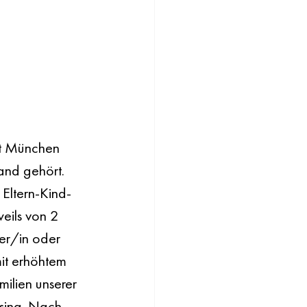
dt München 
and gehört. 
 Eltern-Kind-
eils von 2 
her/in oder 
it erhöhtem 
ilien unserer 
sing. Nach 