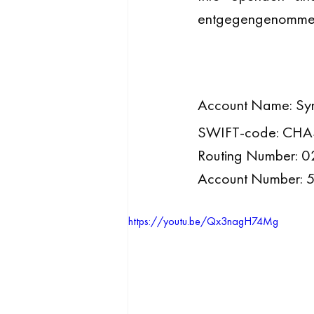
entgegengenomme
Account Name: Syn
SWIFT-code: CH
Routing Number: 
Account Number:
https://youtu.be/Qx3nagH74Mg