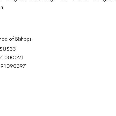
n!
od of Bishops 
ASUS33
021000021
 591090397 