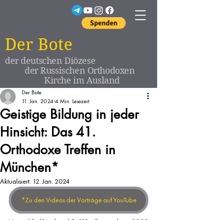
Der Bote
der deutschen Diözese
der Russischen Orthodoxen
Kirche im Ausland
Der Bote
11. Jan. 2024
4 Min. Lesezeit
Geistige Bildung in jeder
Hinsicht: Das 41.
Orthodoxe Treffen in
München*
Aktualisiert:
12. Jan. 2024
*Zu den Videos der Vorträge auf YouTube