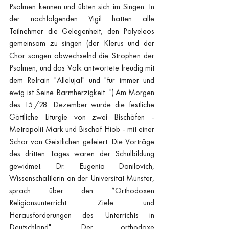
Psalmen kennen und übten sich im Singen. In 
der nachfolgenden Vigil hatten alle 
Teilnehmer die Gelegenheit, den Polyeleos 
gemeinsam zu singen (der Klerus und der 
Chor sangen abwechselnd die Strophen der 
Psalmen, und das Volk antwortete freudig mit 
dem Refrain "Alleluja!" und "für immer und 
ewig ist Seine Barmherzigkeit...").Am Morgen 
des 15./28. Dezember wurde die festliche 
Göttliche Liturgie von zwei Bischöfen - 
Metropolit Mark und Bischof Hiob - mit einer 
Schar von Geistlichen gefeiert. Die Vorträge 
des dritten Tages waren der Schulbildung 
gewidmet. Dr. Eugenia Danilovich, 
Wissenschaftlerin an der Universität Münster, 
sprach über den “Orthodoxen 
Religionsunterricht: Ziele und 
Herausforderungen des Unterrichts in 
Deutschland". Der orthodoxe 