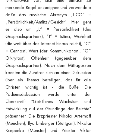
Mikhailovich vor, sich eine einfach zu 
merkende Regel anzueignen und verwendete 
dafür das russische Akronym „LICO“ = 
„Persönlichkeit/Antlitz/Gesicht“. Hier geht 
es also um „L“ = Persönlichkeit (des 
Gesprächspartners), “I” = Istina, Wahrheit 
(die weit über das Internet hinaus reicht), “C” 
= Cennost’, Wert (der Kommunikation), “O” 
Otkrytost’, Offenheit (gegenüber dem 
Gesprächspartner). Nach dem Mittagessen 
konnten die Zuhörer sich an einer Diskussion 
über ein Thema beteiligen, das für alle 
Christen wichtig ist - die Buße. Die 
Podiumsdiskussion wurde unter der 
Überschrift "Geistliches Wachstum und 
Entwicklung auf der Grundlage der Beichte" 
präsentiert. Die Erzpriester Nikolai Artemoff 
(München), Ilya Limberger (Stuttgart), Nikolai 
Karpenko (Münster) und Priester Viktor 